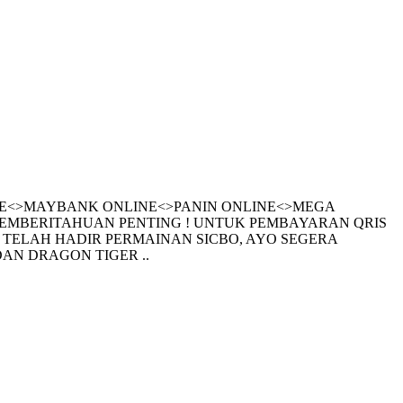
INE<>MAYBANK ONLINE<>PANIN ONLINE<>MEGA
EMBERITAHUAN PENTING ! UNTUK PEMBAYARAN QRIS
NI TELAH HADIR PERMAINAN SICBO, AYO SEGERA
DAN DRAGON TIGER ..