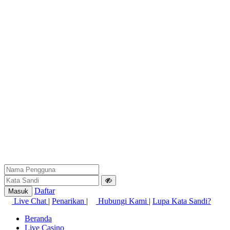
Daftar
Masuk
Live Chat
|
Penarikan
|
Hubungi Kami
|
Lupa Kata Sandi?
Beranda
Live Casino