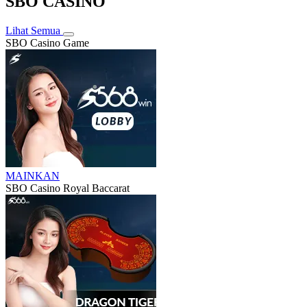
SBO CASINO
Lihat Semua
SBO Casino Game
MAINKAN
SBO Casino Royal Baccarat