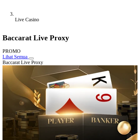
Live Casino
Baccarat Live Proxy
PROMO
Lihat Semua
Baccarat Live Proxy