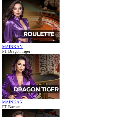
MAINKAN
PT Dragon Tiger
MAINKAN
PT Baccarat