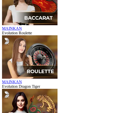
MAINKAN
Evolution Roulette
MAINKAN
Evolution Dragon Tiger