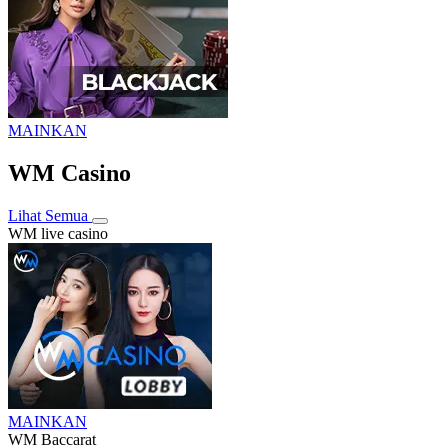
MAINKAN
WM Casino
Lihat Semua
WM live casino
MAINKAN
WM Baccarat