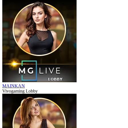
MAINKAN
Vivogaming Lobby