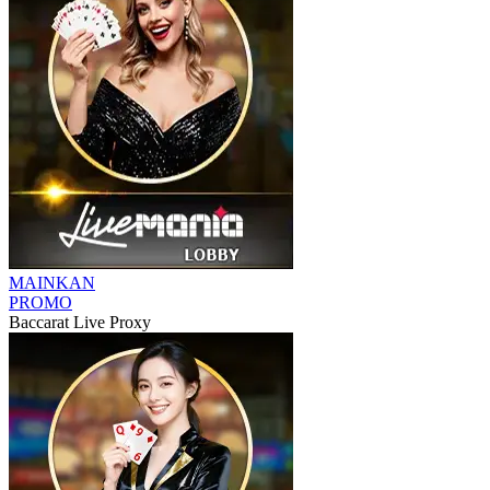
MAINKAN
PROMO
Baccarat Live Proxy