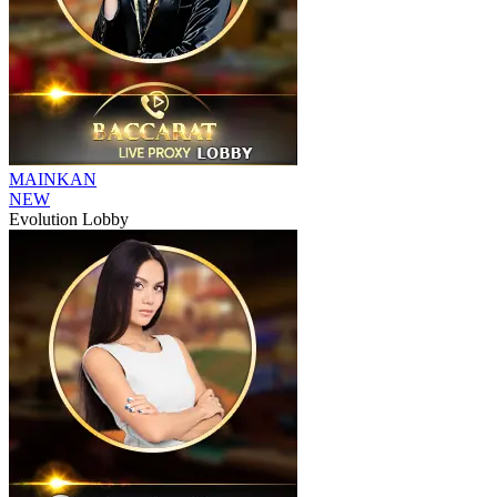
MAINKAN
NEW
Evolution Lobby