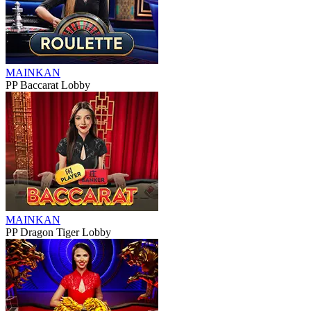
MAINKAN
PP Baccarat Lobby
MAINKAN
PP Dragon Tiger Lobby