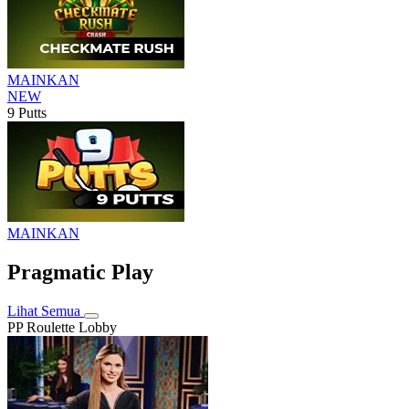
MAINKAN
NEW
9 Putts
MAINKAN
Pragmatic Play
Lihat Semua
PP Roulette Lobby